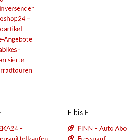
nversender
oshop24 –
oartikel
e-Angebote
abikes -
anisierte
rradtouren
E
F bis F
EKA24 –
FINN – Auto Abo
ensmittel kaufen
Fressnapf