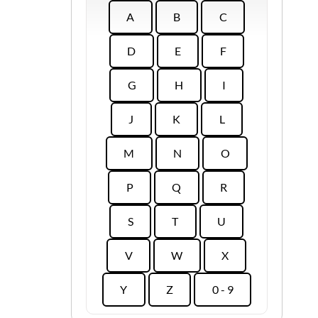
A
B
C
D
E
F
G
H
I
J
K
L
M
N
O
P
Q
R
S
T
U
V
W
X
Y
Z
0 - 9