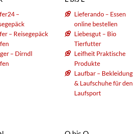
fer24 –
Lieferando – Essen
segepäck
online bestellen
fer – Reisegepäck
Liebesgut – Bio
fen
Tierfutter
ger – Dirndl
Leifheit Praktische
fen
Produkte
Laufbar – Bekleidung
& Laufschuhe für den
Laufsport
 N
O bis O