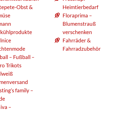
tepete-Obst &
Heimtierbedarf
müse
Floraprima –
mann
Blumenstrauß
fkühlprodukte
verschenken
lnice
Fahrräder &
chtenmode
Fahrradzubehör
ball – Fußball –
ro Trikots
lweiß
menversand
sting’s family –
de
iva –