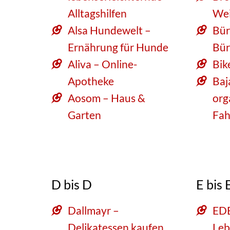
Alltagshilfen
Wei
Alsa Hundewelt –
Bür
Ernährung für Hunde
Bür
Aliva – Online-
Bik
Apotheke
Baj
Aosom – Haus &
org
Garten
Fah
D bis D
E bis 
Dallmayr –
ED
Delikatessen kaufen
Leb