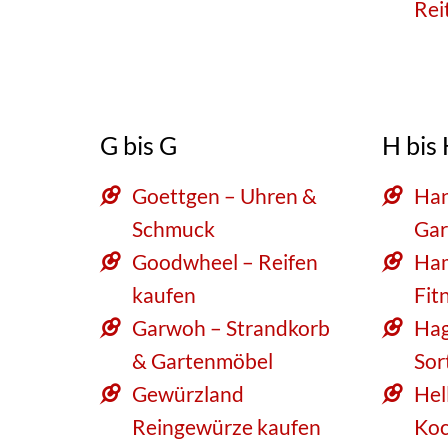
Rei
G bis G
H bis
Goettgen – Uhren &
Han
Schmuck
Gar
Goodwheel – Reifen
Ha
kaufen
Fit
Garwoh – Strandkorb
Hag
& Gartenmöbel
Sor
Gewürzland
Hel
Reingewürze kaufen
Ko