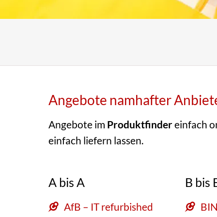
Angebote namhafter Anbieter
Angebote im
Produktfinder
einfach o
einfach liefern lassen.
A bis A
B bis 
AfB – IT refurbished
BIN