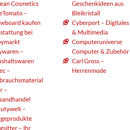
ean Cosmetics
Geschenkideen aus
eTomato –
Bleikristall
wboard kaufen
Cyberport – Digitales
stattung bei
& Multimedia
ymarkt
Computeruniverse
ywaren –
Computer & Zubehör
shaltswaren
Carl Gross –
tec –
Herrenmode
brauchsmaterial
r –
sandhandel
utywelt –
egeprodukte
gsitter – Ihr