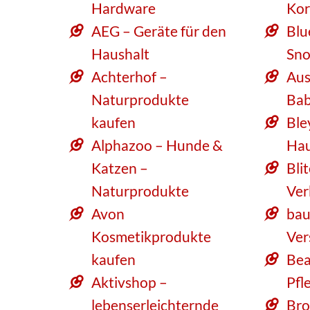
Hardware
Kor
AEG – Geräte für den
Blu
Haushalt
Sno
Achterhof –
Aus
Naturprodukte
Bab
kaufen
Ble
Alphazoo – Hunde &
Hau
Katzen –
Bli
Naturprodukte
Ver
Avon
bau
Kosmetikprodukte
Ver
kaufen
Bea
Aktivshop –
Pfl
lebenserleichternde
Bro