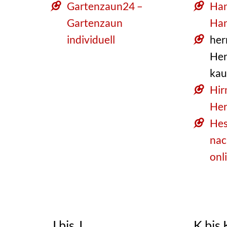
Gartenzaun24 –
Han
Gartenzaun
Han
individuell
her
Her
kau
Hir
Her
Hes
nac
onl
J bis J
K bis 