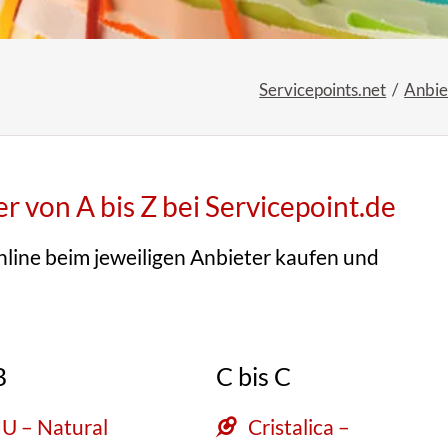
Servicepoints.net
Anbie
 von A bis Z bei Servicepoint.de
nline beim jeweiligen Anbieter kaufen und
B
C bis C
U – Natural
Cristalica –