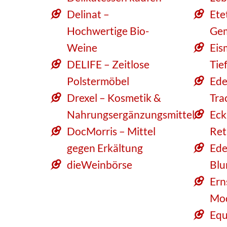
Delinat –
Ete
Hochwertige Bio-
Ge
Weine
Eis
DELIFE – Zeitlose
Tie
Polstermöbel
Ede
Drexel – Kosmetik &
Tra
Nahrungsergänzungsmittel
Eck
DocMorris – Mittel
Ret
gegen Erkältung
Ede
dieWeinbörse
Blu
Ern
Mo
Equ