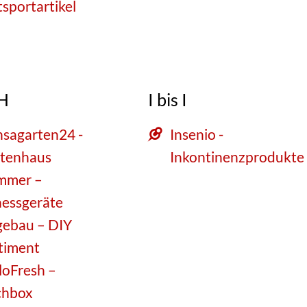
tsportartikel
 H
I bis I
sagarten24 -
Insenio -
tenhaus
Inkontinenzprodukte
mmer –
nessgeräte
ebau – DIY
timent
loFresh –
chbox