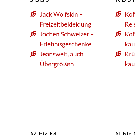
Jack Wolfskin –
Kof
Freizeitbekleidung
Rei
Jochen Schweizer –
Kof
Erlebnisgeschenke
kau
Jeanswelt, auch
Krü
Übergrößen
kau
M bis M
N bis