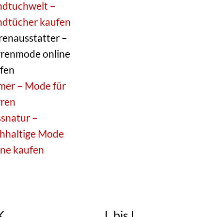
dtuchwelt –
dtücher kaufen
renausstatter –
renmode online
fen
mer – Mode für
ren
snatur –
hhaltige Mode
ine kaufen
K
L bis L