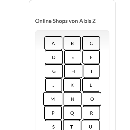
Online Shops von A bis Z
A
B
C
D
E
F
G
H
I
J
K
L
M
N
O
P
Q
R
S
T
U