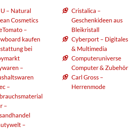
U – Natural
Cristalica –
ean Cosmetics
Geschenkideen aus
eTomato –
Bleikristall
wboard kaufen
Cyberport – Digitales
stattung bei
& Multimedia
ymarkt
Computeruniverse
ywaren –
Computer & Zubehör
shaltswaren
Carl Gross –
tec –
Herrenmode
brauchsmaterial
r –
sandhandel
utywelt –