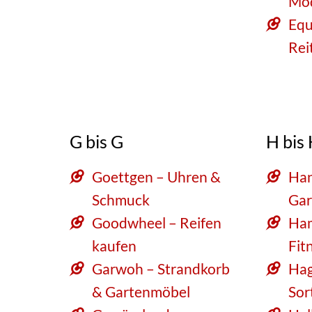
Mo
Equ
Rei
G bis G
H bis
Goettgen – Uhren &
Han
Schmuck
Gar
Goodwheel – Reifen
Ha
kaufen
Fit
Garwoh – Strandkorb
Hag
& Gartenmöbel
Sor