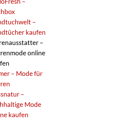
loFresh –
chbox
dtuchwelt –
dtücher kaufen
renausstatter –
renmode online
fen
mer – Mode für
ren
snatur –
hhaltige Mode
ine kaufen