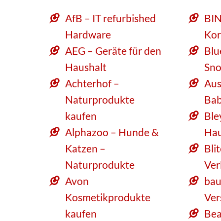
AfB – IT refurbished
BIN
Hardware
Kor
AEG – Geräte für den
Blu
Haushalt
Sno
Achterhof –
Aus
Naturprodukte
Bab
kaufen
Ble
Alphazoo – Hunde &
Hau
Katzen –
Bli
Naturprodukte
Ver
Avon
bau
Kosmetikprodukte
Ver
kaufen
Bea