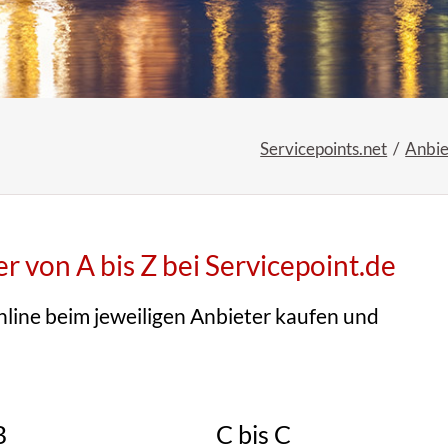
Servicepoints.net
Anbie
 von A bis Z bei Servicepoint.de
nline beim jeweiligen Anbieter kaufen und
B
C bis C