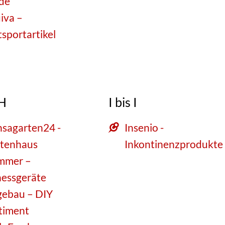
de
iva –
tsportartikel
 H
I bis I
sagarten24 -
Insenio -
tenhaus
Inkontinenzprodukte
mmer –
nessgeräte
ebau – DIY
timent