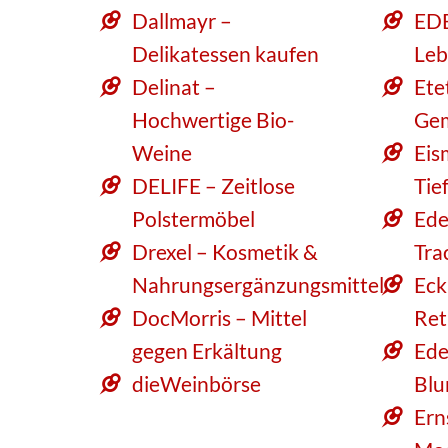
Dallmayr –
ED
Delikatessen kaufen
Leb
Delinat –
Ete
Hochwertige Bio-
Ge
Weine
Eis
DELIFE – Zeitlose
Tie
Polstermöbel
Ede
Drexel – Kosmetik &
Tra
Nahrungsergänzungsmittel
Eck
DocMorris – Mittel
Ret
gegen Erkältung
Ede
dieWeinbörse
Blu
Ern