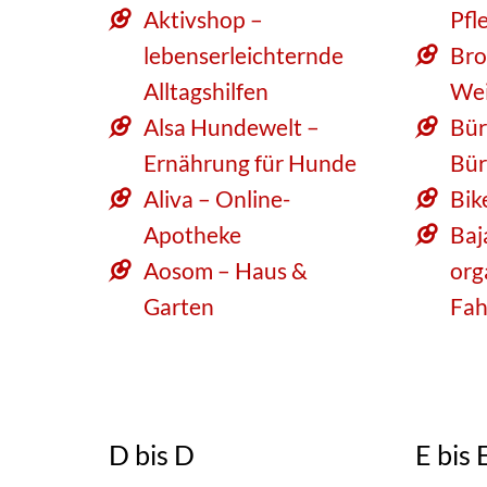
Aktivshop –
Pfl
lebenserleichternde
Bro
Alltagshilfen
Wei
Alsa Hundewelt –
Bür
Ernährung für Hunde
Bür
Aliva – Online-
Bik
Apotheke
Baj
Aosom – Haus &
org
Garten
Fah
D bis D
E bis 