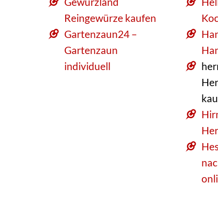
Gewürzland
Hel
Reingewürze kaufen
Ko
Gartenzaun24 –
Han
Gartenzaun
Han
individuell
her
Her
kau
Hir
Her
Hes
nac
onl