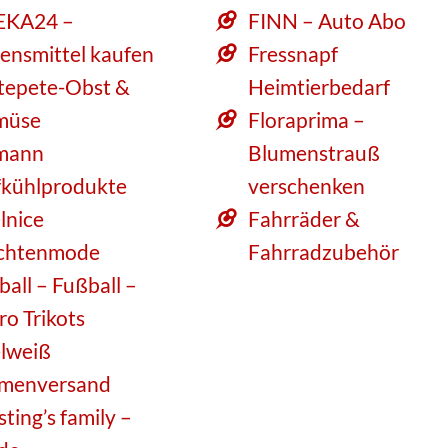
EKA24 –
FINN – Auto Abo
ensmittel kaufen
Fressnapf
tepete-Obst &
Heimtierbedarf
müse
Floraprima –
mann
Blumenstrauß
fkühlprodukte
verschenken
lnice
Fahrräder &
chtenmode
Fahrradzubehör
ball – Fußball –
ro Trikots
lweiß
menversand
sting’s family –