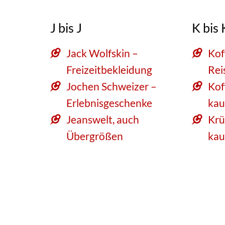
J bis J
K bis 
Jack Wolfskin –
Kof
Freizeitbekleidung
Rei
Jochen Schweizer –
Kof
Erlebnisgeschenke
kau
Jeanswelt, auch
Krü
Übergrößen
kau