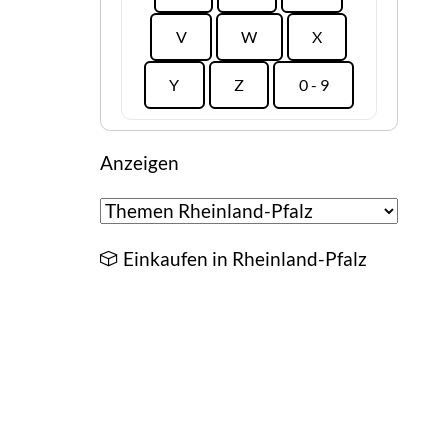
V
W
X
Y
Z
0 - 9
Anzeigen
Einkaufen in Rheinland-Pfalz