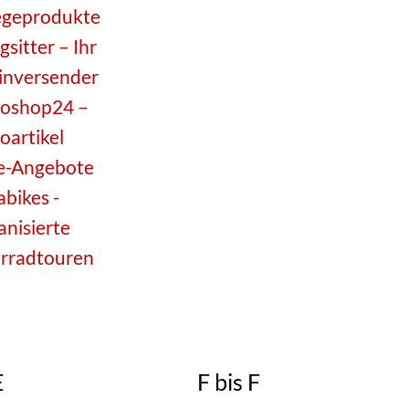
egeprodukte
gsitter – Ihr
nversender
oshop24 –
oartikel
e-Angebote
abikes -
anisierte
rradtouren
E
F bis F