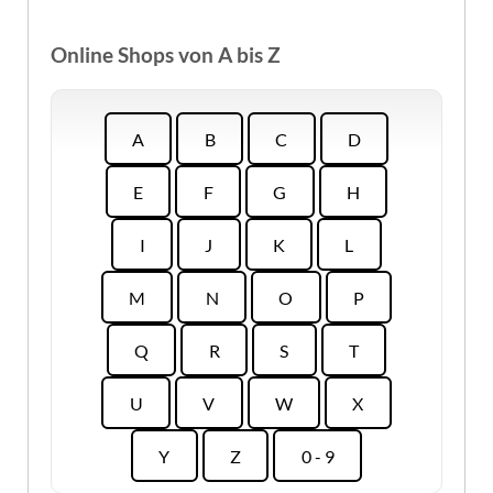
Online Shops von A bis Z
A
B
C
D
E
F
G
H
I
J
K
L
M
N
O
P
Q
R
S
T
U
V
W
X
Y
Z
0 - 9