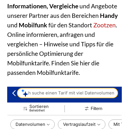
Informationen, Vergleiche
und Angebote
unserer Partner aus den Bereichen
Handy
und
Mobilfunk
für den Standort
Zootzen
.
Online informieren, anfragen und
vergleichen – Hinweise und Tipps für die
persönliche Optimierung der
Mobilfunktarife. Finden Sie hier die
passenden Mobilfunktarife.