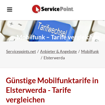
Mobilfunk – Tarife vergleichen
Servicepoints.net
Anbieter & Angebote
Mobilfunk
Elsterwerda
Günstige Mobilfunktarife in
Elsterwerda - Tarife
vergleichen