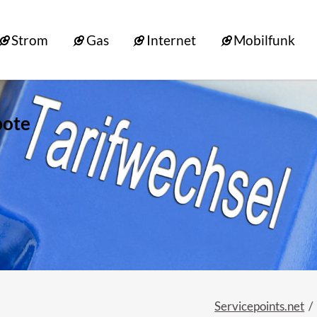
Strom
Gas
Internet
Mobilfunk
bote
Servicepoints.net